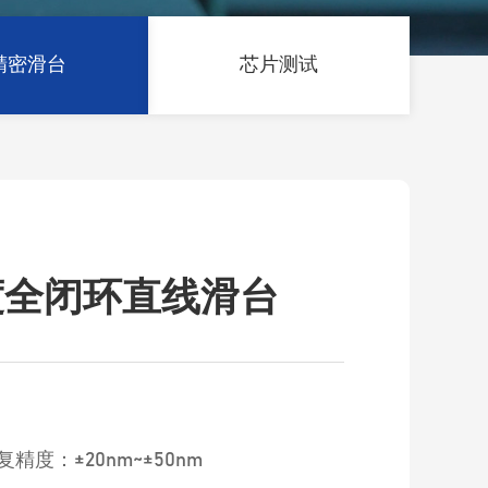
精密滑台
芯片测试
度全闭环直线滑台
复精度：±20nm~±50nm