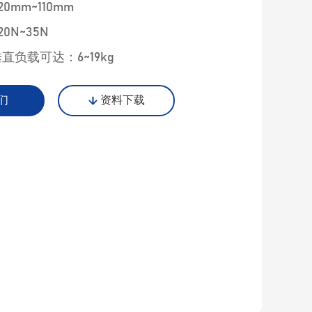
0mm~110mm
0N~35N
垂直负载可达：6~19kg
们
资料下载