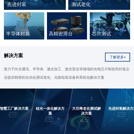
先进封装
测试老化
应用领域：光通讯、光模块、传
应用领域：光通讯、光模块、通
感光纤、激光器、汽车雷达
讯类激光器、工业类激光器、传
半导体封装
高精密滑台
芯片测试
感类激光器
应用领域：光模块、
应用领域：光电半导
激光雷达、传感器、
体高精密自动化装备
解决方案
了解更多+
功率半导体、汽车功
致力于向
光通讯、半导体、激光加工、激光雷达等领域的光电芯片制造和封装企
业提供精密的自动化测试老化、光路组装设备和系统化解决方案
率模块、工业功率模
块
解决方案
硅光一体化解决方案
大功率老化测试解决方案
先进封装解决方案
智慧工厂解决方案
硅光一体化解决方
大功率老化测试解
先进封装解决方
案
决方案