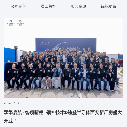
公司新闻
员工关怀
展会资讯
新品发布
2026.04.17
20
双擎启航 · 智领新程 | 镭神技术&铋盛半导体西安新厂房盛大
开业！