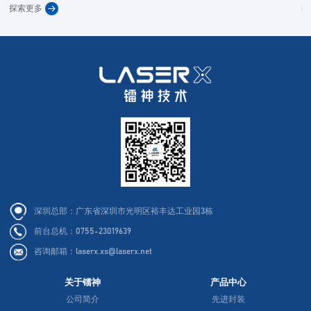
探索更多
探
深圳总部：广东省深圳市光明区裕丰达工业园3栋
前台总机：0755-23019639
咨询邮箱：laserx.xs@laserx.net
关于镭神
产品中心
公司简介
先进封装