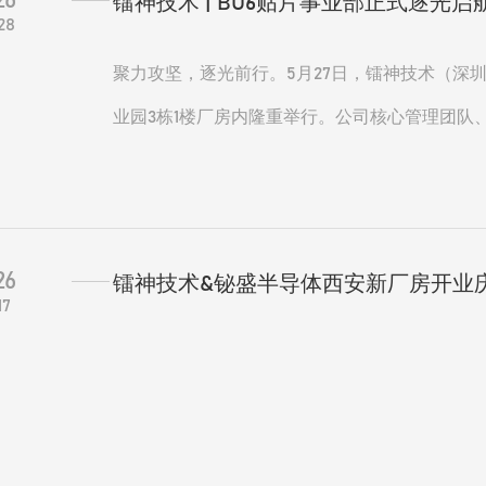
26
镭神技术 | BU6贴片事业部正式逐光启
28
聚力攻坚，逐光前行。5月27日，镭神技术（深圳
业园3栋1楼厂房内隆重举行。公司核心管理团队
共同见证这一战略落子的历史性时刻，为新生团
26
镭神技术&铋盛半导体西安新厂房开业
17