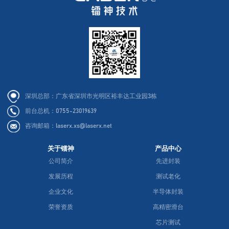
深圳总部：广东省深圳市光明区裕丰达工业园3栋
前台总机：0755-23019639
咨询邮箱：laserx.xs@laserx.net
关于镭神
产品中心
公司简介
先进封装
发展历程
测试老化
企业文化
半导体封装
荣誉资质
高精密滑台
芯片测试